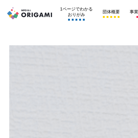
1ページで
わかる
団体
概要
事
おりがみ